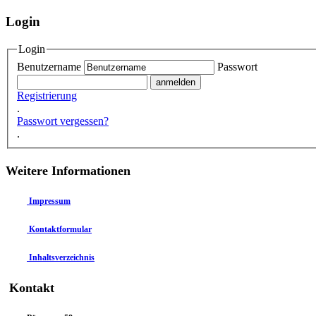
Login
Login
Benutzername
Passwort
Registrierung
.
Passwort vergessen?
.
Weitere Informationen
Impressum
Kontaktformular
Inhaltsverzeichnis
Kontakt