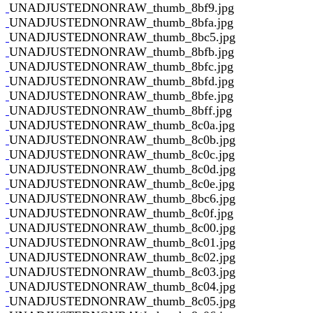
UNADJUSTEDNONRAW_thumb_8bf9.jpg
UNADJUSTEDNONRAW_thumb_8bfa.jpg
UNADJUSTEDNONRAW_thumb_8bc5.jpg
UNADJUSTEDNONRAW_thumb_8bfb.jpg
UNADJUSTEDNONRAW_thumb_8bfc.jpg
UNADJUSTEDNONRAW_thumb_8bfd.jpg
UNADJUSTEDNONRAW_thumb_8bfe.jpg
UNADJUSTEDNONRAW_thumb_8bff.jpg
UNADJUSTEDNONRAW_thumb_8c0a.jpg
UNADJUSTEDNONRAW_thumb_8c0b.jpg
UNADJUSTEDNONRAW_thumb_8c0c.jpg
UNADJUSTEDNONRAW_thumb_8c0d.jpg
UNADJUSTEDNONRAW_thumb_8c0e.jpg
UNADJUSTEDNONRAW_thumb_8bc6.jpg
UNADJUSTEDNONRAW_thumb_8c0f.jpg
UNADJUSTEDNONRAW_thumb_8c00.jpg
UNADJUSTEDNONRAW_thumb_8c01.jpg
UNADJUSTEDNONRAW_thumb_8c02.jpg
UNADJUSTEDNONRAW_thumb_8c03.jpg
UNADJUSTEDNONRAW_thumb_8c04.jpg
UNADJUSTEDNONRAW_thumb_8c05.jpg