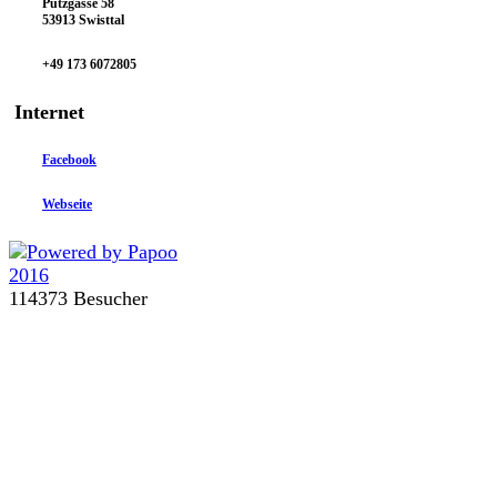
Pützgasse 58
53913 Swisttal
+49 173 6072805
Internet
Facebook
Webseite
114373 Besucher